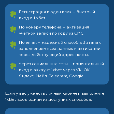
Регистрация в один клик – быстрый
вход в 1 хбет.
По номеру телефона – активация
учетной записи по коду из СМС.
По email – надежный способ в 3 этапа с
заполнением всех данных и активации
через действующий адрес почты.
Через социальные сети – моментальный
вход в аккаунт 1xbet через VK, OK,
Яндекс, Майл, Telegram, Google.
Если у вас уже есть личный кабинет, выполните
1xBet вход одним из доступных способов: