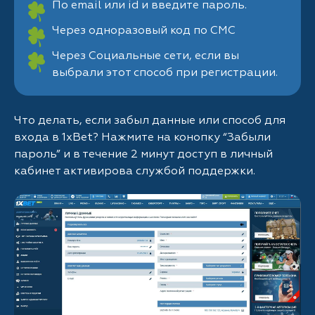
По email или id и введите пароль.
Через одноразовый код по СМС
Через Социальные сети, если вы
выбрали этот способ при регистрации.
Что делать, если забыл данные или способ для
входа в 1xBet? Нажмите на конопку “Забыли
пароль” и в течение 2 минут доступ в личный
кабинет активирова службой поддержки.