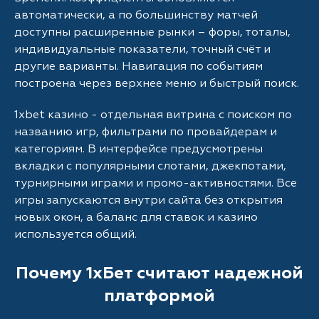
автоматически, а по большинству матчей
доступны расширенные рынки – форы, тоталы,
индивидуальные показатели, точный счёт и
другие варианты. Навигация по событиям
построена через верхнее меню и быстрый поиск.
1xbet казино - отдельная витрина с поиском по
названию игр, фильтрами по провайдерам и
категориям. В интерфейсе предусмотрены
вкладки с популярными слотами, джекпотами,
турнирными играми и промо-активностями. Все
игры запускаются внутри сайта без открытия
новых окон, а баланс для ставок и казино
используется общий.
Почему 1хБет считают надежной
платформой