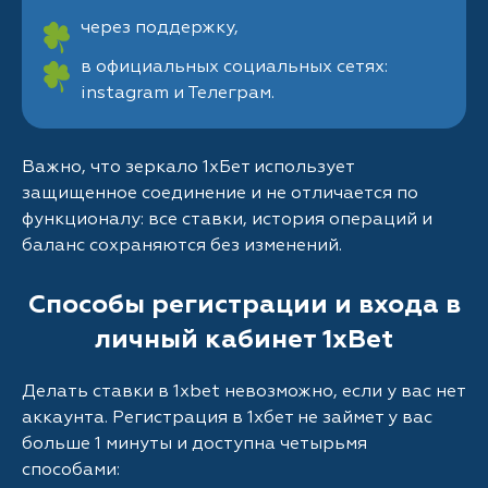
через поддержку,
в официальных социальных сетях:
instagram и Телеграм.
Важно, что зеркало 1хБет использует
защищенное соединение и не отличается по
функционалу: все ставки, история операций и
баланс сохраняются без изменений.
Способы регистрации и входа в
личный кабинет 1xBet
Делать ставки в 1xbet невозможно, если у вас нет
аккаунта. Регистрация в 1хбет не займет у вас
больше 1 минуты и доступна четырьмя
способами: