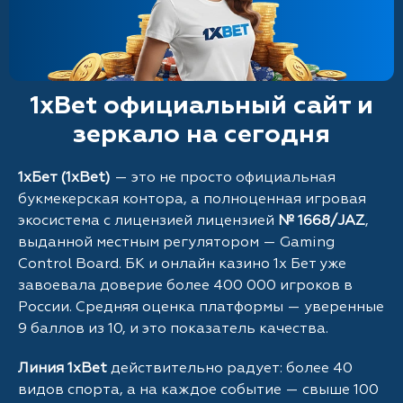
1xBet официальный сайт и
зеркало на сегодня
1хБет (1xBet)
— это не просто официальная
букмекерская контора, а полноценная игровая
экосистема с лицензией лицензией
№ 1668/JAZ
,
выданной местным регулятором — Gaming
Control Board. БК и онлайн казино 1х Бет уже
завоевала доверие более 400 000 игроков в
России. Средняя оценка платформы — уверенные
9 баллов из 10, и это показатель качества.
Линия 1xBet
действительно радует: более 40
видов спорта, а на каждое событие — свыше 100